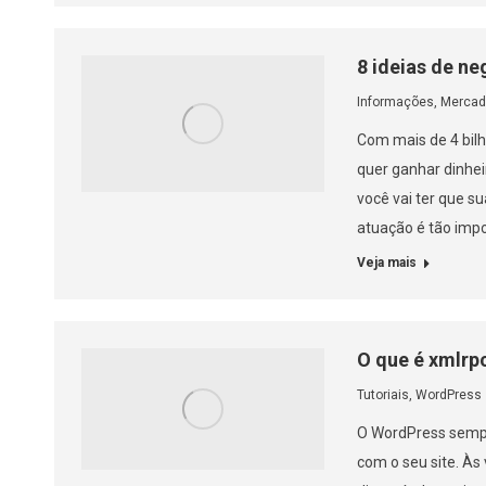
8 ideias de n
Informações
,
Mercad
Com mais de 4 bilh
quer ganhar dinhei
você vai ter que s
atuação é tão imp
Veja mais
O que é xmlrp
Tutoriais
,
WordPress
O WordPress sempr
com o seu site. Às