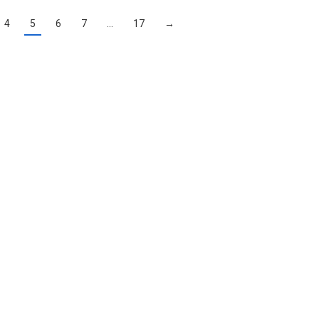
4
5
6
7
…
17
→