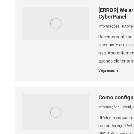
[ERROR] We are
CyberPanel
Informações
,
Tutoria
Recentemente ao te
o seguinte erro: Is
isso. Aparentement
quando ele tenta i
Veja mais
Como configur
Informações
,
Cloud
,
IPv6 é a versão ma
um endereço IPv4 e
DHCP. Se você prec