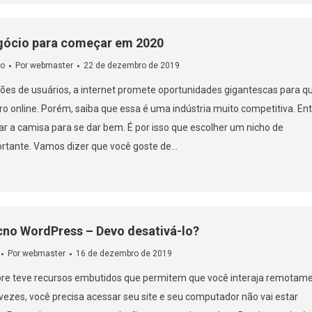
egócio para começar em 2020
o
Por
webmaster
22 de dezembro de 2019
ões de usuários, a internet promete oportunidades gigantescas para 
ro online. Porém, saiba que essa é uma indústria muito competitiva. En
uar a camisa para se dar bem. É por isso que escolher um nicho de
ortante. Vamos dizer que você goste de…
cno WordPress – Devo desativá-lo?
Por
webmaster
16 de dezembro de 2019
e teve recursos embutidos que permitem que você interaja remotam
 vezes, você precisa acessar seu site e seu computador não vai estar