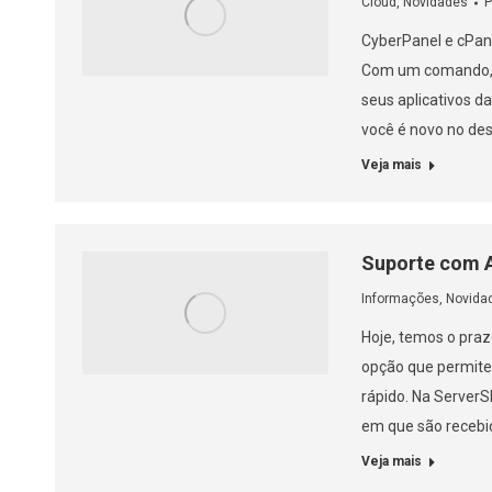
Cloud
,
Novidades
P
CyberPanel e cPane
Com um comando, v
seus aplicativos d
você é novo no de
Veja mais
Suporte com A
Informações
,
Novida
Hoje, temos o praz
opção que permite c
rápido. Na ServerS
em que são recebi
Veja mais