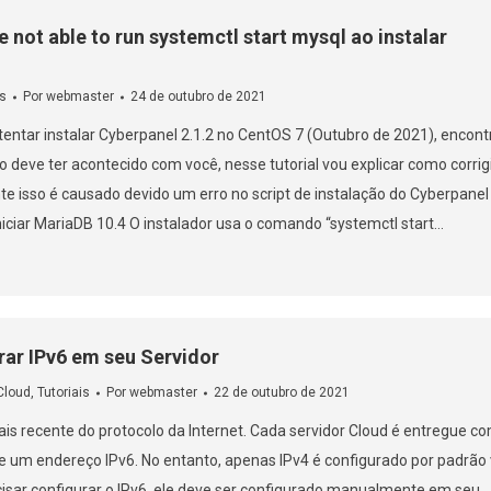
 not able to run systemctl start mysql ao instalar
is
Por
webmaster
24 de outubro de 2021
ntar instalar Cyberpanel 2.1.2 no CentOS 7 (Outubro de 2021), encont
so deve ter acontecido com você, nesse tutorial vou explicar como corrig
e isso é causado devido um erro no script de instalação do Cyberpanel
niciar MariaDB 10.4 O instalador usa o comando “systemctl start…
ar IPv6 em seu Servidor
Cloud
,
Tutoriais
Por
webmaster
22 de outubro de 2021
is recente do protocolo da Internet. Cada servidor Cloud é entregue c
 um endereço IPv6. No entanto, apenas IPv4 é configurado por padrão 
isar configurar o IPv6, ele deve ser configurado manualmente em seu