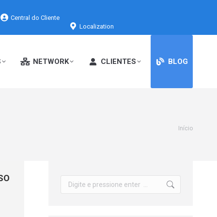
Central do Cliente
Localization
S
NETWORK
CLIENTES
BLOG
Você está
Início
aqui:
ISO
Search: