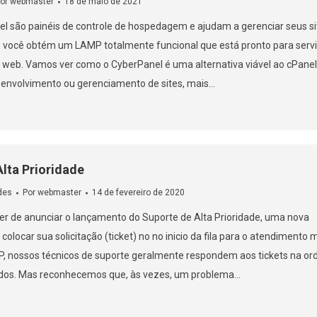
or
webmaster
18 de maio de 2021
l são painéis de controle de hospedagem e ajudam a gerenciar seus si
ocê obtém um LAMP totalmente funcional que está pronto para servi
a web. Vamos ver como o CyberPanel é uma alternativa viável ao cPanel
senvolvimento ou gerenciamento de sites, mais…
lta Prioridade
des
Por
webmaster
14 de fevereiro de 2020
er de anunciar o lançamento do Suporte de Alta Prioridade, uma nova
olocar sua solicitação (ticket) no no inicio da fila para o atendimento 
P, nossos técnicos de suporte geralmente respondem aos tickets na o
dos. Mas reconhecemos que, às vezes, um problema…