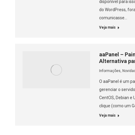
disponível para is
do WordPress, for
comunicasse…
Veja mais
aaPanel – Pai
Alternativa p
Informações
,
Novida
O aaPanel é um pa
gerenciar o servido
CentOS, Debian e U
clique (como um G
Veja mais