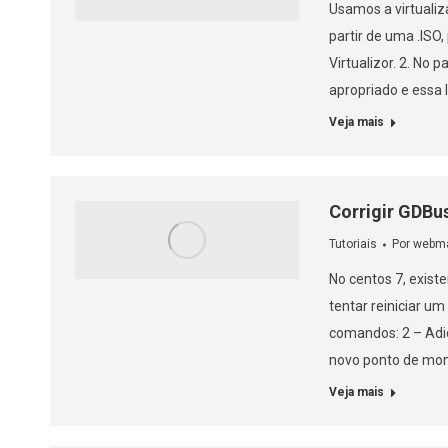
Usamos a virtualiz
partir de uma .ISO,
Virtualizor. 2. No 
apropriado e essa 
Veja mais
Corrigir GDBus
Tutoriais
Por
webma
No centos 7, exist
tentar reiniciar um
comandos: 2 – Adic
novo ponto de mo
Veja mais