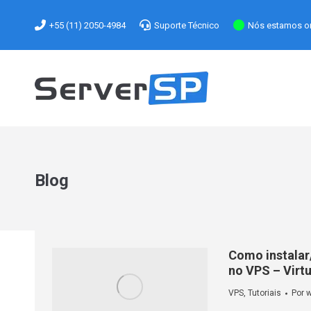
+55 (11) 2050-4984
Suporte Técnico
Nós estamos on
Blog
Como instalar
no VPS – Virtu
VPS
,
Tutoriais
Por
w