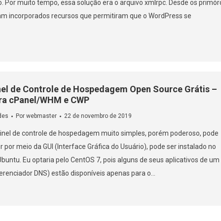
so. Por muito tempo, essa solução era o arquivo xmlrpc. Desde os primór
am incorporados recursos que permitiram que o WordPress se
nel de Controle de Hospedagem Open Source Grátis –
ara cPanel/WHM e CWP
des
Por
webmaster
22 de novembro de 2019
inel de controle de hospedagem muito simples, porém poderoso, pode
r por meio da GUI (Interface Gráfica do Usuário), pode ser instalado no
buntu. Eu optaria pelo CentOS 7, pois alguns de seus aplicativos de um
erenciador DNS) estão disponíveis apenas para o…