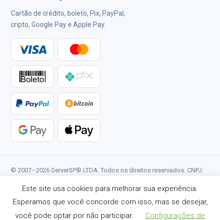
Cartão de crédito, boleto, Pix, PayPal,
cripto, Google Pay e Apple Pay.
© 2007–2026 ServerSP® LTDA. Todos os direitos reservados. CNPJ:
34.940.256/0001-09.
Este site usa cookies para melhorar sua experiência.
Termos de Serviço
Política de Privacidade
Status
Esperamos que você concorde com isso, mas se desejar,
Reportar Abuso
você pode optar por não participar.
Configurações de