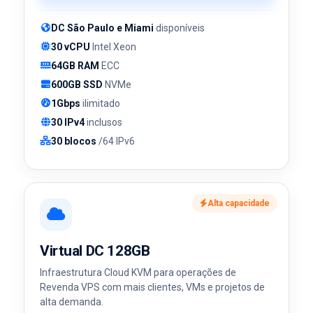
DC São Paulo e Miami
disponíveis
30 vCPU
Intel Xeon
64GB RAM
ECC
600GB SSD
NVMe
1Gbps
ilimitado
30 IPv4
inclusos
30 blocos
/64 IPv6
Alta capacidade
Virtual DC 128GB
Infraestrutura Cloud KVM para operações de
Revenda VPS com mais clientes, VMs e projetos de
alta demanda.