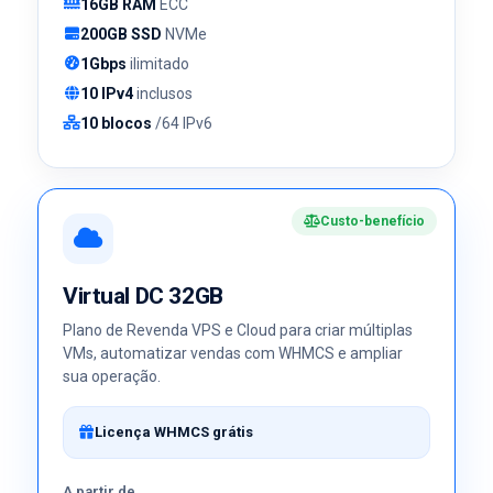
16GB RAM
ECC
200GB SSD
NVMe
1Gbps
ilimitado
10 IPv4
inclusos
10 blocos
/64 IPv6
Custo-benefício
Virtual DC 32GB
Plano de Revenda VPS e Cloud para criar múltiplas
VMs, automatizar vendas com WHMCS e ampliar
sua operação.
Licença WHMCS grátis
A partir de