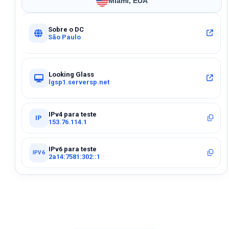
Miami, EUA
Sobre o DC
São Paulo
Looking Glass
lgsp1.serversp.net
IPv4 para teste
IP
153.76.114.1
IPv6 para teste
IPV6
2a14:7581:302::1