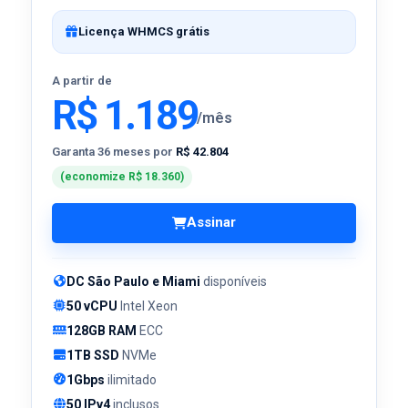
Licença WHMCS grátis
A partir de
R$ 1.189
/mês
Garanta 36 meses por
R$ 42.804
(economize R$ 18.360)
Assinar
DC São Paulo e Miami
disponíveis
50 vCPU
Intel Xeon
128GB RAM
ECC
1TB SSD
NVMe
1Gbps
ilimitado
50 IPv4
inclusos