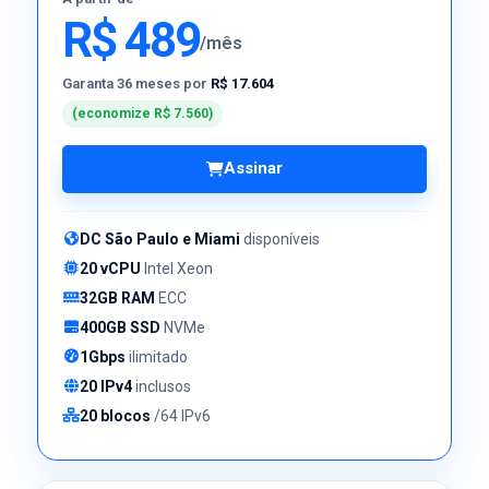
R$ 489
/mês
Garanta 36 meses por
R$ 17.604
(economize R$ 7.560)
Assinar
DC São Paulo e Miami
disponíveis
20 vCPU
Intel Xeon
32GB RAM
ECC
400GB SSD
NVMe
1Gbps
ilimitado
20 IPv4
inclusos
20 blocos
/64 IPv6