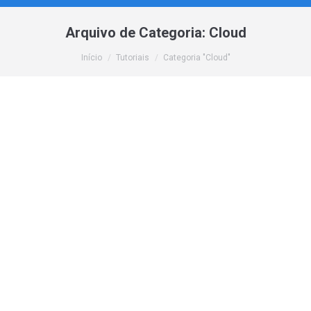
Arquivo de Categoria:
Cloud
Você está aqui:
Início
Tutoriais
Categoria "Cloud"
Como Alterar a Porta SSH em um Servidor
Linux
Cloud
,
Sem categoria
,
Tutoriais
,
VPS
Por
webmaster
23 de setembro de 2023
Neste tutorial, você aprenderá como alterar a porta SSH
em um servidor Linux e também como liberar a nova
porta no firewall. Essa mudança é uma medida de
segurança recomendada para reduzir o risco de ataques
automatizados e tentativas de acesso não autorizado.
Observação: Este tutorial é válido para Servidores Bare
Metal e VPS. Se…