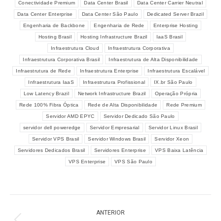
Conectividade Premium
Data Center Brasil
Data Center Carrier Neutral
Data Center Enterprise
Data Center São Paulo
Dedicated Server Brazil
Engenharia de Backbone
Engenharia de Rede
Enterprise Hosting
Hosting Brasil
Hosting Infrastructure Brazil
IaaS Brasil
Infraestrutura Cloud
Infraestrutura Corporativa
Infraestrutura Corporativa Brasil
Infraestrutura de Alta Disponibilidade
Infraestrutura de Rede
Infraestrutura Enterprise
Infraestrutura Escalável
Infraestrutura IaaS
Infraestrutura Profissional
IX.br São Paulo
Low Latency Brazil
Network Infrastructure Brazil
Operação Própria
Rede 100% Fibra Óptica
Rede de Alta Disponibilidade
Rede Premium
Servidor AMD EPYC
Servidor Dedicado São Paulo
servidor dell poweredge
Servidor Empresarial
Servidor Linux Brasil
Servidor VPS Brasil
Servidor Windows Brasil
Servidor Xeon
Servidores Dedicados Brasil
Servidores Enterprise
VPS Baixa Latência
VPS Enterprise
VPS São Paulo
Navegação
ANTERIOR
de