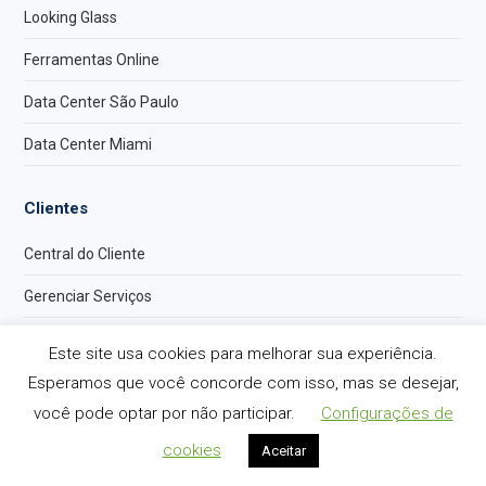
Looking Glass
Ferramentas Online
Data Center São Paulo
Data Center Miami
Clientes
Central do Cliente
Gerenciar Serviços
Faturas
Este site usa cookies para melhorar sua experiência.
Base de Conhecimento
Esperamos que você concorde com isso, mas se desejar,
você pode optar por não participar.
Configurações de
Abrir um Chamado
cookies
Aceitar
Consultar um Chamado