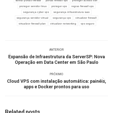
liberar portas firewall
portas firewall vps
proteger acesso ssh
proteger servidor linux
proteger vps
regras firewall vps
segurança cyber vps
segurança infraestrutura iaas
segurança servidor virtual
segurança vps
virtualizor firewall
virtualizor firewall plan
virtualizor networking
vps seguro
Navegação
ANTERIOR
de
Expansão de Infraestrutura da ServerSP: Nova
Post
post:
Operação em Data Center em São Paulo
anterior:
PRÓXIMO
Cloud VPS com instalação automática: painéis,
Próximo
apps e Docker prontos para uso
post:
Related posts