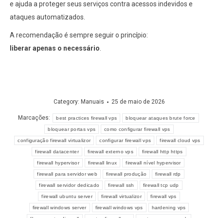
e ajuda a proteger seus serviços contra acessos indevidos e
ataques automatizados.
A recomendação é sempre seguir o princípio:
liberar apenas o necessário
.
Category:
Manuais
25 de maio de 2026
Marcações:
best practices firewall vps
bloquear ataques brute force
bloquear portas vps
como configurar firewall vps
configuração firewall virtualizor
configurar firewall vps
firewall cloud vps
firewall datacenter
firewall externo vps
firewall http https
firewall hypervisor
firewall linux
firewall nível hypervisor
firewall para servidor web
firewall produção
firewall rdp
firewall servidor dedicado
firewall ssh
firewall tcp udp
firewall ubuntu server
firewall virtualizor
firewall vps
firewall windows server
firewall windows vps
hardening vps