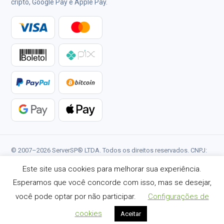
cripto, Google Pay e Apple Pay.
© 2007–2026 ServerSP® LTDA. Todos os direitos reservados. CNPJ:
34.940.256/0001-09.
Este site usa cookies para melhorar sua experiência.
Termos de Serviço
Política de Privacidade
Status
Esperamos que você concorde com isso, mas se desejar,
Reportar Abuso
você pode optar por não participar.
Configurações de
cookies
Aceitar