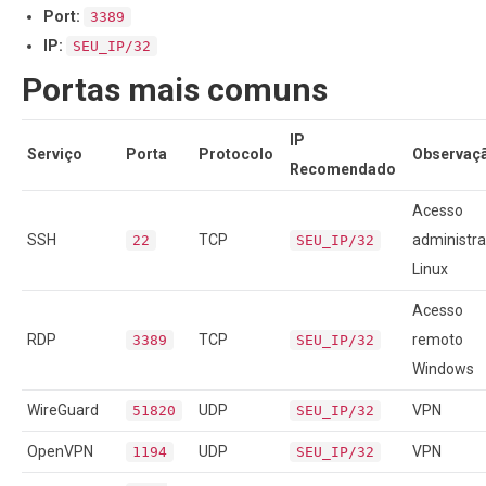
Port:
3389
IP:
SEU_IP/32
Portas mais comuns
IP
Serviço
Porta
Protocolo
Observaç
Recomendado
Acesso
SSH
TCP
administra
22
SEU_IP/32
Linux
Acesso
RDP
TCP
remoto
3389
SEU_IP/32
Windows
WireGuard
UDP
VPN
51820
SEU_IP/32
OpenVPN
UDP
VPN
1194
SEU_IP/32