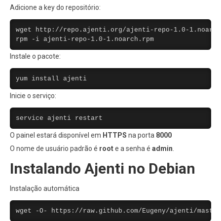
Adicione a key do repositório:
wget http://repo.ajenti.org/ajenti-repo-1.0-1.noarch
rpm -i ajenti-repo-1.0-1.noarch.rpm
Instale o pacote:
yum install ajenti
Inicie o serviço:
service ajenti restart
O painel estará disponível em
HTTPS
na porta
8000
O nome de usuário padrão é
root
e a senha é
admin
.
Instalando Ajenti no Debian
Instalação automática
wget -O- https://raw.github.com/Eugeny/ajenti/master