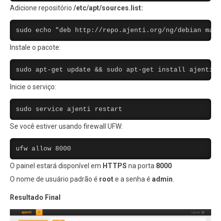
Adicione repositório
/etc/apt/sources.list:
sudo echo "deb http://repo.ajenti.org/ng/debian mai
Instale o pacote:
sudo apt-get update && sudo apt-get install ajenti
Inicie o serviço:
sudo service ajenti restart
Se você estiver usando firewall UFW:
ufw allow 8000
O painel estará disponível em
HTTPS
na porta
8000
O nome de usuário padrão é
root
e a senha é
admin
.
Resultado Final