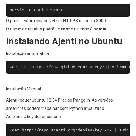
service ajenti restart
O painel estará disponível em
HTTPS
na porta
8000
O nome de usuário padrão é
root
e a senha é
admin
.
Instalando Ajenti no Ubuntu
Instalação automática
wget -O- https://raw.github.com/Eugeny/ajenti/master
Instalação Manual
Ajenti requer ubuntu 12.04 Precise Pangolin. As versões
anteriores podem trabalhar com Python atualizado.
Adicione a key do repositório:
wget http://repo.ajenti.org/debian/key -O- | sudo ap