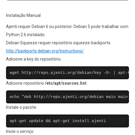
Instalação Manual
Ajenti requer Debian 6 ou posterior. Debian 5 pode trabalhar com
Python 2.6 instalado.
Debian Squeeze requer repositório squeeze-backports:
http://backports.debian.org/Instructions/
Adicione a key do repositório:
wget http://repo.ajenti.org/debian/key -O- | apt-key
Adicione repositório
/etc/apt/sources.list:
echo "deb http://repo.ajenti.org/debian main main de
Instale o pacote:
apt-get update && apt-get install ajenti
Inicie o serviço: