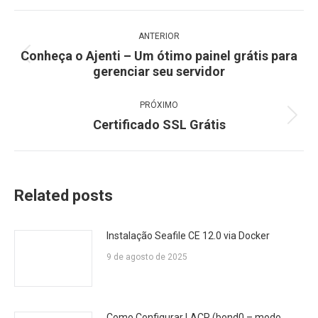
Navegação
ANTERIOR
de
Conheça o Ajenti – Um ótimo painel grátis para
Post
post:
gerenciar seu servidor
anterior:
PRÓXIMO
Certificado SSL Grátis
Próximo
post:
Related posts
Instalação Seafile CE 12.0 via Docker
9 de agosto de 2025
Como Configurar LACP (bond0 – modo