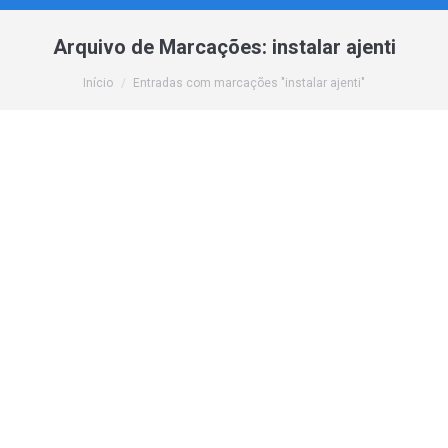
Arquivo de Marcações:
instalar ajenti
Você está aqui:
Início
Entradas com marcações "instalar ajenti"
Tutorial de como instalar Ajenti em seu