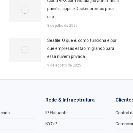
Cloud VPS com instalação automática:
painéis, apps e Docker prontos para
uso
3 de julho de 2026
Seafile: O que é, como funciona e por
que empresas estão migrando para
essa nuvem privada
9 de agosto de 2025
Rede & Infraestrutura
Cliente
icado
IP Flutuante
Central d
BYOIP
Gerenciar