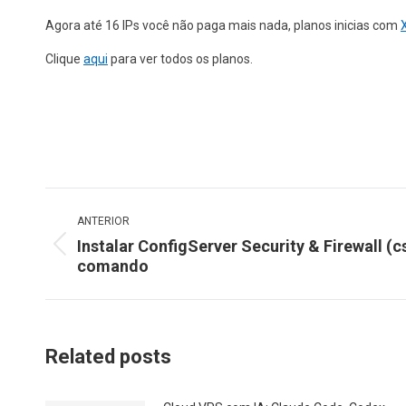
Agora até 16 IPs você não paga mais nada, planos inicias com
Clique
aqui
para ver todos os planos.
Navegação
ANTERIOR
de
Instalar ConfigServer Security & Firewall (
Post
post:
comando
anterior:
Related posts