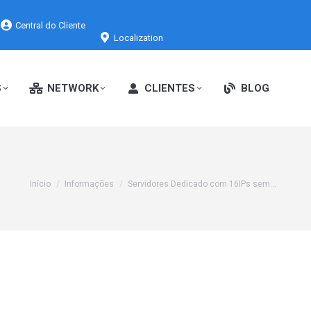
Central do Cliente
Localization
S
NETWORK
CLIENTES
BLOG
Você está aqui:
Início
Informações
Servidores Dedicado com 16IPs sem…