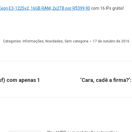
Xeon E3-1225v2, 16GB RAM, 2x2TB por R$399,90
com 16 IPs grátis!
Categories:
Informações
,
Novidades
,
Sem categoria
17 de outubro de 2016
csf) com apenas 1
‘Cara, cadê a firma?’
Próximo
post: