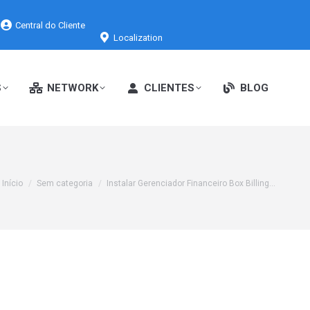
Central do Cliente
Localization
S
NETWORK
CLIENTES
BLOG
Você está aqui:
Início
Sem categoria
Instalar Gerenciador Financeiro Box Billing…