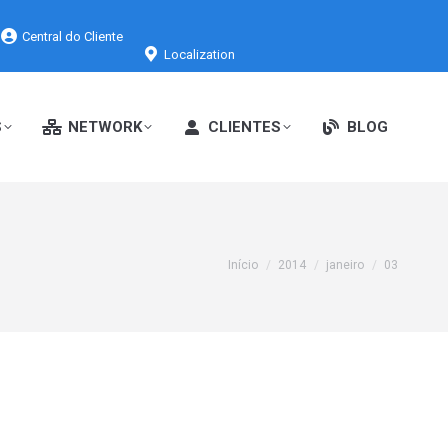
Central do Cliente
Localization
S
NETWORK
CLIENTES
BLOG
Você está aqui:
Início
2014
janeiro
03