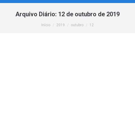
Arquivo Diário:
12 de outubro de 2019
Você está aqui:
Início
2019
outubro
12
Malware em Linux Malware Detect (LMD)
Cloud
,
Manuais
,
Tutoriais
,
VPS
Por
webmaster
12 de outubro de 2019
O Linux Malware Detect (LMD), também conhecido como
Maldet, é um scanner de malware para Linux lançado