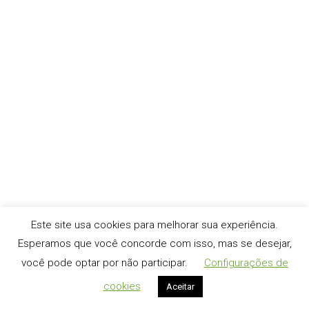
sob a licença GNU GPLv2. É particularmente eficaz para a
detecção de backdoors php, darkmailers e muitos outros
arquivos maliciosos que podem ser carregados em um
site comprometido. Isso ajudará você a detectar sites
infectados e a limpar…
Este site usa cookies para melhorar sua experiência.
Esperamos que você concorde com isso, mas se desejar,
você pode optar por não participar.
Configurações de
cookies
Aceitar