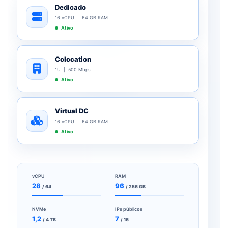
Dedicado
16 vCPU | 64 GB RAM
Ativo
Colocation
1U | 500 Mbps
Ativo
Virtual DC
16 vCPU | 64 GB RAM
Ativo
vCPU
RAM
28
96
/ 64
/ 256 GB
NVMe
IPs públicos
1,2
7
/ 4 TB
/ 16