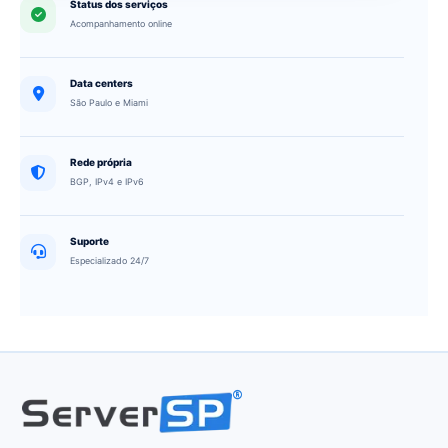
Status dos serviços
Acompanhamento online
Data centers
São Paulo e Miami
Rede própria
BGP, IPv4 e IPv6
Suporte
Especializado 24/7
®