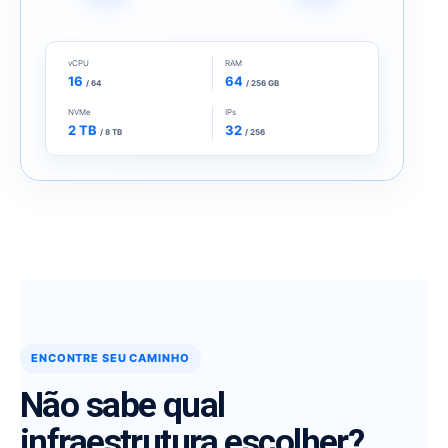
vCPU
RAM
16
64
/ 64
/ 256 GB
NVMe
IPs
2 TB
32
/ 8 TB
/ 256
ENCONTRE SEU CAMINHO
Não sabe qual
infraestrutura escolher?