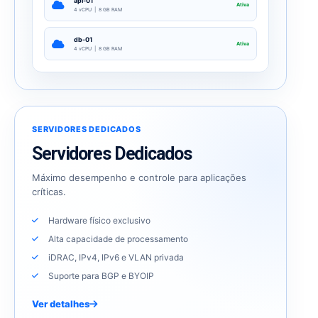
api-01
Ativa
4 vCPU | 8 GB RAM
db-01
Ativa
4 vCPU | 8 GB RAM
SERVIDORES DEDICADOS
Servidores Dedicados
Máximo desempenho e controle para aplicações
críticas.
Hardware físico exclusivo
Alta capacidade de processamento
iDRAC, IPv4, IPv6 e VLAN privada
Suporte para BGP e BYOIP
Ver detalhes