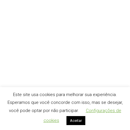
Após o grande aumento nos valores do cPanel/WHM,
muita gente procurou outra solução para manter seus
sites e aplicações online sem usar cPanel. Usar um
servidor sem uma interface gráfica para gerenciar é
bem difícil, a maioria dos painéis grátis não chegam nem
perto do cPanel, mas nem tudo esta perdido, CWP é uma
ótima…
Este site usa cookies para melhorar sua experiência.
Esperamos que você concorde com isso, mas se desejar,
você pode optar por não participar.
Configurações de
cookies
Aceitar