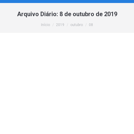
Arquivo Diário:
8 de outubro de 2019
Você está aqui:
Início
2019
outubro
08
Instalar Centos Web Panel (CWP) com
apenas 1 comando
Manuais
,
Informações
,
Linux
Por
webmaster
8 de outubro de 2019