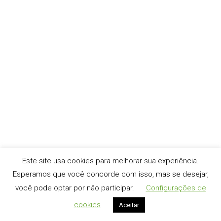
4 de outubro de 2019
Linux Ubuntu LTS Uma breve história do Linux Ubuntu A
distribuição Ubuntu, foi lançada em 2004, como derivada
do Debian, pelo milionário Sul-africano Mark
Shuttleworth. Os números das edições do Ubuntu, se
referem ao ano e ao mês de lançamento. Desta forma, é
fácil saber que o Ubuntu 19.04 saiu em 2019/Abril.
Usualmente, são dados…
Este site usa cookies para melhorar sua experiência.
Esperamos que você concorde com isso, mas se desejar,
você pode optar por não participar.
Configurações de
cookies
Aceitar