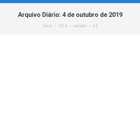
Arquivo Diário:
4 de outubro de 2019
Você está aqui:
Início
2019
outubro
04
Linux Ubuntu LTS? O que significa? É uma
versão? O que quer dizer? Veja aqui tudo
sobre
Ubuntu
,
Informações
,
Linux
Por
webmaster