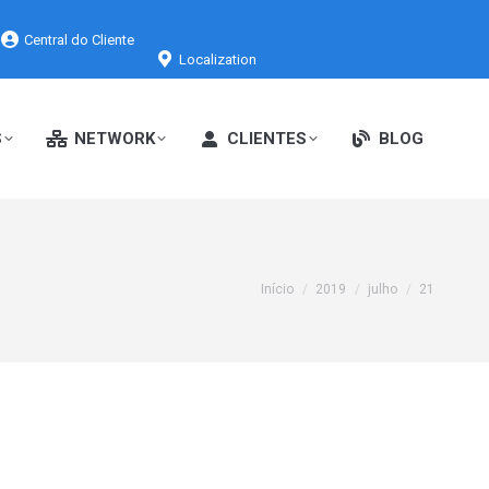
Central do Cliente
Localization
S
NETWORK
CLIENTES
BLOG
Você está aqui:
Início
2019
julho
21