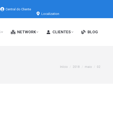
Central do Cliente
Localization
S
NETWORK
CLIENTES
BLOG
Você está aqui:
Início
2018
maio
02