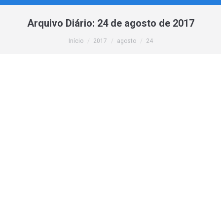
Arquivo Diário:
24 de agosto de 2017
Você está aqui:
Início
2017
agosto
24
Debian 9 agora disponível nos planos de
Cloud Server
Mercado
,
Cloud
,
Novidades
Por
webmaster
24 de agosto de 2017