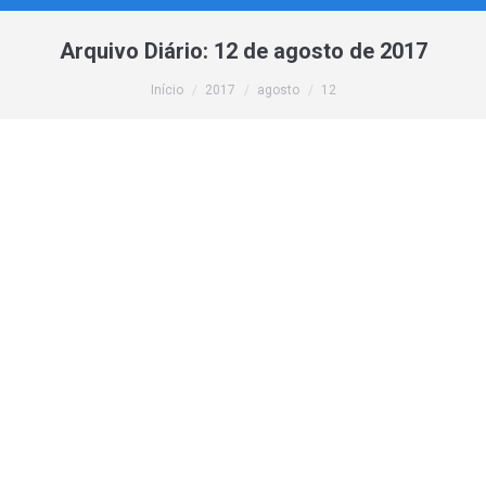
Arquivo Diário:
12 de agosto de 2017
Você está aqui:
Início
2017
agosto
12
HTTP/2 – Como funciona e o que muda na
sua vida
Novidades
,
Informações
,
Mercado
Por
webmaster
12 de agosto de 2017