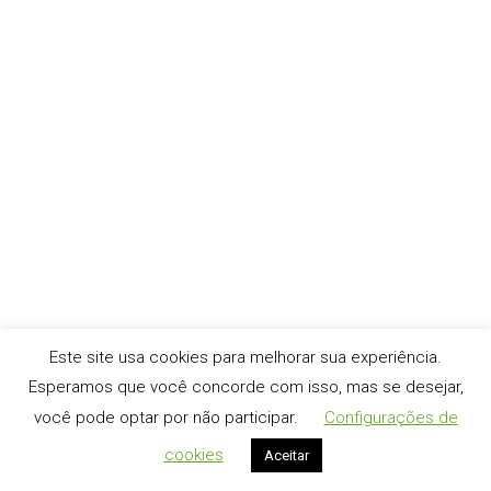
O protocolo HTTP/2 vai turbinar seu site incrivelmente e
você deveria adota-lo o quanto antes. Conheça a história
e os grandes e reais benefícios. Para compreendermos
o HTTP/2 é preciso ter uma noção, mesmo que rápida e
superficial, sobre protocolo, e neste contexto o protocolo
HTTP (Hypertext Transfer Protocol). O protocolo HTTP é
um mecanismo…
Este site usa cookies para melhorar sua experiência.
Esperamos que você concorde com isso, mas se desejar,
você pode optar por não participar.
Configurações de
cookies
Aceitar