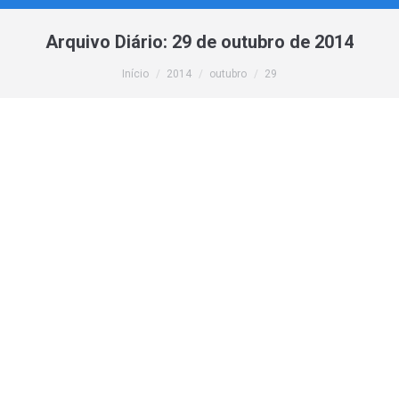
Arquivo Diário:
29 de outubro de 2014
Você está aqui:
Início
2014
outubro
29
Plugin WordPress rel=”nofollow” para Links