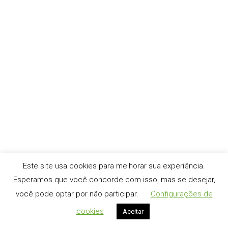
Sem Relevância
Sem categoria
,
Tutoriais
Por
webmaster
29 de outubro de 2014
1 Comentário
Como links tem muita importância na posição em que os
sites terão no Google, os buscadores inventou uma
medida (usar o rel=”nofollow” de segurança para isso,
principalmente quando começaram a criar diversos links
em comentários de sites, fóruns ou coisas semelhantes.
O nofollow basicamente diz ao Google que não deverá
ser passado link juice para…
Este site usa cookies para melhorar sua experiência.
Esperamos que você concorde com isso, mas se desejar,
você pode optar por não participar.
Configurações de
cookies
Aceitar