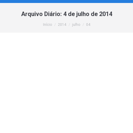
Arquivo Diário:
4 de julho de 2014
Você está aqui:
Início
2014
julho
04
Adeus ao Orkut