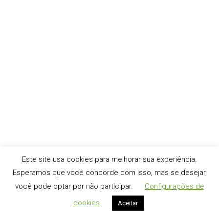
Novidades
,
Sem categoria
Por
webmaster
4 de julho de 2014
Sim, é verdade, hoje recebemos um e-mail avisando o
Adeus ao Orkut, veja abaixo: Adeus ao Orkut Após dez
anos de conversas e conexões sociais on-line, nós
decidimos que é hora de começar a nosdespedir do
Orkut. Ao longo da última década, YouTube, Blogger e
Google+ decolaram, com comunidades surgindo em
todos os cantos…
Este site usa cookies para melhorar sua experiência.
Esperamos que você concorde com isso, mas se desejar,
você pode optar por não participar.
Configurações de
cookies
Aceitar