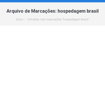
Arquivo de Marcações:
hospedagem brasil
Você está aqui:
Início
Entradas com marcações "hospedagem brasil"
Servidor Internacional: 3 razões para