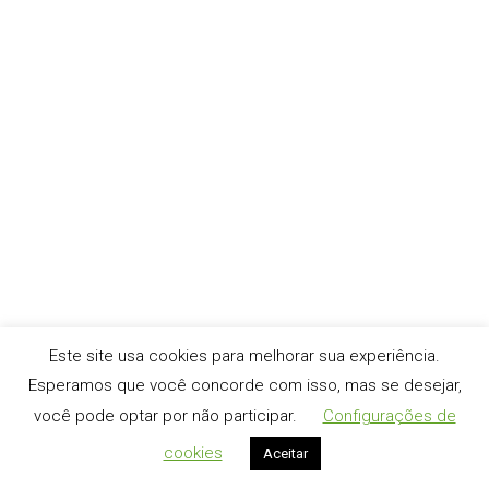
ajudar na sua escolha
Mercado
,
Sem categoria
Por
webmaster
19 de setembro de 2016
Atualmente existe um pré-conceito quando falamos em
Servidores Internacionais. O termo internacional é muito
amplo, você deve ficar atento a localização exata.
Trabalhamos com OVH, iWeb que são DC que estão
localizados no Canadá. Vamos listar aqui alguns motivos
para você escolher hospedar seu site em um servidor
internacional conosco. 1 – Tecnologia O berço…
Este site usa cookies para melhorar sua experiência.
Esperamos que você concorde com isso, mas se desejar,
você pode optar por não participar.
Configurações de
cookies
Aceitar