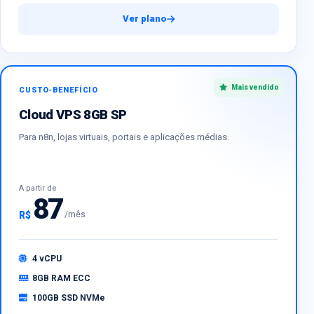
Ver plano
Mais vendido
CUSTO-BENEFÍCIO
Cloud VPS 8GB SP
Para n8n, lojas virtuais, portais e aplicações médias.
A partir de
87
R$
/mês
4 vCPU
8GB RAM ECC
100GB SSD NVMe