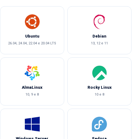
Ubuntu
Debian
26.04, 24.04, 22.04 e 20.04 LTS
13, 12 e 11
AlmaLinux
Rocky Linux
10, 9 e 8
10 e 8
Windows Server
Fedora