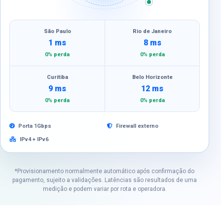
São Paulo
Rio de Janeiro
1 ms
8 ms
0% perda
0% perda
Curitiba
Belo Horizonte
9 ms
12 ms
0% perda
0% perda
Porta 1Gbps
Firewall externo
IPv4 + IPv6
*Provisionamento normalmente automático após confirmação do
pagamento, sujeito a validações. Latências são resultados de uma
medição e podem variar por rota e operadora.