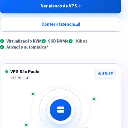
Ver planos de VPS
Conferir latência
Virtualização KVM
SSD NVMe
1Gbps
Ativação automática*
VPS São Paulo
BR-SP
153.76.114.1